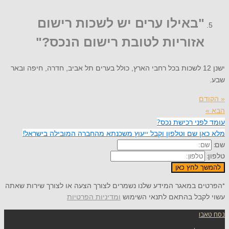
"באילו ערים יש לשכות רישום
אזוריות לטובת רישום הנכס?"
ישנן 12 לשכות בכל רחבי הארץ, כולל בערים תל אביב, חדרה, חיפה ובאר
שבע.
« הקודם
הבא »
עומד לפני רכישת נכס?
מלא כאן שם וטלפון וקבל ייעוץ משכנתא מהחברה המובילה בישראל!
שם:
טלפון:
להמשך לחץ כאן
*הפרטים במאגר המידע שלנו נשמרים לצורך הצעה או לצורך שירות שאתה
עשוי לקבל בהתאם לתנאי השימוש
ומדיניות הפרטיות
נסח טאבו