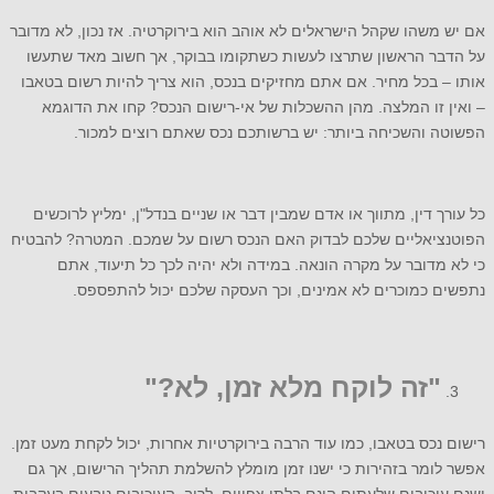
אם יש משהו שקהל הישראלים לא אוהב הוא בירוקרטיה. אז נכון, לא מדובר
על הדבר הראשון שתרצו לעשות כשתקומו בבוקר, אך חשוב מאד שתעשו
אותו – בכל מחיר. אם אתם מחזיקים בנכס, הוא צריך להיות רשום בטאבו
– ואין זו המלצה. מהן ההשכלות של אי-רישום הנכס? קחו את הדוגמא
הפשוטה והשכיחה ביותר: יש ברשותכם נכס שאתם רוצים למכור.
כל עורך דין, מתווך או אדם שמבין דבר או שניים בנדל"ן, ימליץ לרוכשים
הפוטנציאליים שלכם לבדוק האם הנכס רשום על שמכם. המטרה? להבטיח
כי לא מדובר על מקרה הונאה. במידה ולא יהיה לכך כל תיעוד, אתם
נתפשים כמוכרים לא אמינים, וכך העסקה שלכם יכול להתפספס.
"זה לוקח מלא זמן, לא?"
רישום נכס בטאבו, כמו עוד הרבה בירוקרטיות אחרות, יכול לקחת מעט זמן.
אפשר לומר בזהירות כי ישנו זמן מומלץ להשלמת תהליך הרישום, אך גם
ישנם עיכובים שלעתים הינם בלתי צפויים. לרוב, העיכובים נובעים בעקבות