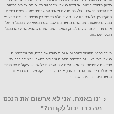
בדיוק מדובר. רישום של דירה בטאבו מדבר על כך שאתם צריכים לרשום
את הדירה בטאבו – בלשכה מטעם משרד המשפטים שהיא לשכת רישום
המקרקעין. בלשכה הזו ישנו תיעוד מלא הקושר בין אנשים ובין נכס ספציפי.
במילים פשוטות: אם אתם מתעניינים לגבי נכס הנמצא כעת בבעלותו של
אדם אחר, אתם יכולים לבדוק בטאבו האם האדם שמציג את עצמו כבעל
הנכס, אכן כזה.
מעבר לפרט החשוב ביותר והוא זהות בעליו של הנכס, הרי שברשימות
בטאבו ניתן לעיין גם בפרטים נוספים שיכולים להשפיע במידה רבה על
עסקאות עתידיות. לדוגמא: האם ישנן הגבלות כלשהן או עיקולים על הנכס.
שימו לב כי רישום הכנס בטאבו, או לחילופין בדיקה של הנכס בו אתם
מתעניינים – חיונית והכרחית.
"נו באמת, אני לא ארשום את הנכס
מה כבר יכול לקרות?"