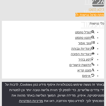
גלילה
דילוג לתוכן
לראש
פתח סרגל נגישות
העמוד
כלי נגישות
הגדל טקסט
הקטן טקסט
גווני אפור
ניגודיות גבוהה
ניגודיות הפוכה
רקע בהיר
הדגשת קישורים
פונט קריא
איפוס
באתר זה נעשה שימוש בטכנולוגיות איסוף מידע כגון Cookies, לרבות על
ידי צדדים שלישיים, כדי לספק לך חווית גלישה טובה יותר וכן למטרות
סטטיסטיקה, איפיון, מדידה ושיווק. המשך הגלישה באתר מהווה את
הסכמתך לכך. למידע נוסף והרחבה, ראו את
מדיניות הפרטיות
.