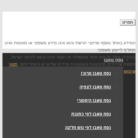
תפריט
המידע באתר נאסף מרחבי הרשת והוא אינו מידע משפטי או מאומת ואינו
תחליף לייעוץ משפטי.
הבהרה: אתר זה אינו אתר ממשלתי או רשמי ואינו קישור לדואר ישראל.
נסח טאבו
הזמנת שירותים מתבצעת באמצעות צדדים שלישיים ובאחריותם.
תנאי
שימוש
נסח טאבו מרוכז
נסח טאבו לצפיה
נסח טאבו היסטורי
נסח טאבו לפי כתובת
נסח טאבו לפי גוש חלקה