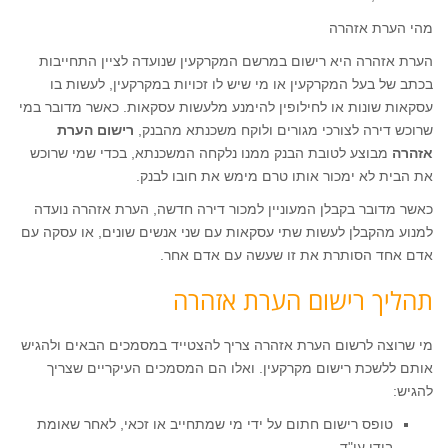
מהי הערת אזהרה
הערת אזהרה היא רישום במרשם המקרקעין שנועדה לציין התחייבות
בכתב של בעל המקרקעין או מי שיש לו זכויות במקרקעין, לעשות בו
עסקאות שונות או לחילופין להימנע מלעשות עסקאות. כאשר מדובר במי
שרוכש דירה לצורכי מגורים ולוקח משכנתא מהבנק,
רישום הערת
אזהרה
מבוצע לטובת הבנק ממנו נלקחה המשכנתא, בכדי שמי שרוכש
את הבית לא ימכור אותו טרם מימש את חובו לבנק.
כאשר מדובר בקבלן המעוניין למכור דירה חדשה, הערת אזהרה נועדה
למנוע מהקבלן לעשות שתי עסקאות עם שני אנשים שונים, או עסקה עם
אדם אחד הסותרת את זו שעשה עם אדם אחר.
תהליך רישום הערת אזהרה
מי שרוצה לרשום הערת אזהרה צריך להצטייד במסמכים הבאים ולהגיש
אותם ללשכת רישום מקרקעין. ואלו הם המסמכים העיקריים שצריך
להגיש:
טופס רישום חתום על ידי מי שמתחייב או זכאי, לאחר שאומת
בידי עו"ד.