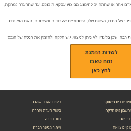
אדם אחר או שהתחייב להימנע מביצוע עסקאות בנכס. עד שההערה נמחקת,
טי של הנכס, השטח שלו, היסטוריית שעבודים ומשכונים, האם הוא נכס
רבה, שכן בלעדיו לא ניתן למצוא גוש חלקה ולהזמין את הנסח של הנכס.
שריט בית משותף
רישום הערת אזהרה
חשבון גוש חלקה
ביטול הערת אזהרה
ו ירושה
נסח חברה
ו קיום צוואה
איתור מספר חברה