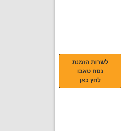
לשרות הזמנת
נסח טאבו
לחץ כאן