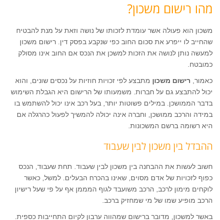
מהו רישום משכון?
משכון הוא פעולה אשר עומדת לזכותו של נושה וזאת על מנת להבטיח
שהחייב לו ייפרע את סכום החוב כפי שנקבע בפסק דין. רישום משכון
למעשה נותן לנושה את הזכות למשכן את הנכס אם החוב אינו מסולק
כמובטח.
כאמור,
רישום משכון
מתבצע לפי זכויות חוזיות על נכסים שונים, והוא
יכול להתבצע גם על חברות. משמעותו של הרישום היא הגבלת השימוש
בדבר הממושכן. במילים פשוטות יותר, בעל רכב אינו יכול להשתמש בו
במידה והרכב ממושכן, וחברה אינה יכולה להמשיך לפעול כהרגלה אם
היא רשומה ברשם המשכונות.
ההבדל בין משכון לבין שעבוד
חשוב לעשות את ההבחנה בין משכון לבין שעבוד. תחת שעבוד, הנכס
כפוף לזכויות של אדם מסוים, שאינו בהכרח הבעלים. למשל, כאשר
לוקחים מימון לרכב, הרכב משועבד לגוף המממן אף על פי שעל רישיון
הרכב מופיע שמו של מי שמחזיק ברכב.
באשר למשכון, מדובר ברישום שמהווה ערבון לקיום התחייבות כספית.