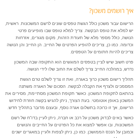
איך רושמים משכון?
הרישום עבור משכון כולל הגשת טפסים שונים לרשם המשכונות. ראשית,
יש למלא את טופס הבקשה. צריך למלא טופס שבו מופיעים פרטי
הנושה, כולל מספר מלא של תעודת הזהות, מקום מגורים, אזרחות
וכדומה. כמו כן, צריכים להופיע הפרטים של החייב. הן החייב והן הנושה
צריכים להיות חתומים על הטפסים.
פרט חשוב שיש לציין בטפסים המוגשים הוא התקופה שבה המשכון
נדרש, במהלכה החייב צריך לשלם את החוב שלו לידי הנושה.
תהליך רישום משכון כרוך באגרה, ואת זו צריך לשלם טרם הגשת
המסמכים ולצרף את הקבלה לבקשה. הסכום של האגרה משתנה
בהתאם לתקופת המשכון. כאשר תקופת המשכון מסתיימת, מסירים את
המשכון באופן אוטומטי. בעת הצורך, ניתן להגיש בקשה חוזרת לחידוש
הרישום, אך זו כרוכה בתשלום אגרה נוסף, ובעצם מדובר בתהליך חדש.
כאשר באים לבדוק משכון על רכב או חברה, ניתן לעיין בדו"ח של רשם
המשכונות, ובו אפשר למצוא את כל הפרטים על החייבים והנושים
וכמובן על הנכס הממושכן. כמו כן, ניתן לצפות ולעיין במאגרים ישנים