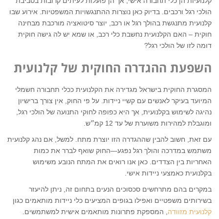
קלנועיות הן כלי תחבורה אישי, אך הן פועלות לעיתים קרובות בסביבת
הולכי רגל ורכבים. בדיוק כאן נוצרות ההתנגשויות המשפטיות. אירוע שבו
קלנועית מתנגשת בהולך רגל או רכב, יוצר סיטואציה מורכבת מבחינה
חוקית – האם הקלנועית נחשבת כלי רכב, או שמא יש לה גישה חוקית
דומה לזו של הולכי רגל?
השפעת ההגדרה החוקית של קלנועית
המסגרת החוקית בישראל מגדירה את הקלנועית ככלי תחבורה חשמלי
המיועד בעיקר לאנשים עם קשיי ניידות. על פי החוק, אין צורך ברישיון
נהיגה לשימוש בקלנועית, אך היא כפופה לחוקי התנועה של הולכי רגל,
ומוגבלת למהירות משוערת של עד 12 קמ״ש.
עם זאת, חשוב להבין שההגדרה הזו יוצרת מתח. למשל, אם נהג קלנועית
משתמש במדרכה והולך רגל נפגע—החוק שואף לברר את כמות
האחריות בין הצדדים. כאן אנו רואים את המתח הנובע משימוש
בקלנועית כאמצעי ניידות אישי.
במקרים בהם מתרחשים סכסוכים הנעים בתחום זה, ניתן להיעזר
בשירותים משפטיים ואפילו בגופים המציעים כלי ניידות מותאמים כגון
קלנועית מזוודה
, המספקת פתרונות מותאמים אישית למשתמשים.