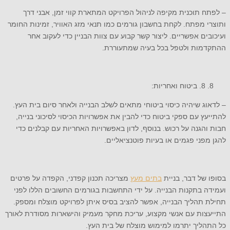
– לפתח תוכנית מקיפה לניהול הפרויקט המתארת ​​קווי זמן, אבני דרך
ותוצרי מפתח. לקחת בחשבון גורמים כמו תנאי מזג האוויר, זמינות החומר
ועיכובים אפשריים. ליצור קשר קבוע עם צוות הבניין כדי לעקוב אחר
ההתקדמות ולטפל בכל בעיה שמתעוררת.
8. ביטוח ואחריות:
– לדאוג שיהיה כיסוי ביטוחי מתאים לשלב הבנייה ולאחר סיום בית העץ.
להתייעץ עם ספקי ביטוח כדי להבין את אפשרויות הכיסוי לסיכוני בנייה,
חבות והגנה על רכוש. בנוסף, לדון באפשרויות האחריות עם קבלנים כדי
להגן מפני פגמים או בעיות פוטנציאליים.
בסופו של דבר, בניית
בתים מעץ
מצריכה תכנון קפדני, הקפדה על פרטים
ועמידה בתקנות הבנייה. על ידי התחשבות בגורמים החשובים הללו לפני
תחילת תהליך הבנייה, אפשר להציב בסיס איתן לפרויקט מוצלח ומספק.
התייעצות עם אנשי מקצוע, עריכת מחקר מעמיק והישארות מסודרת לאורך
כל התהליך יתרמו למימוש מוצלח של בית העץ.