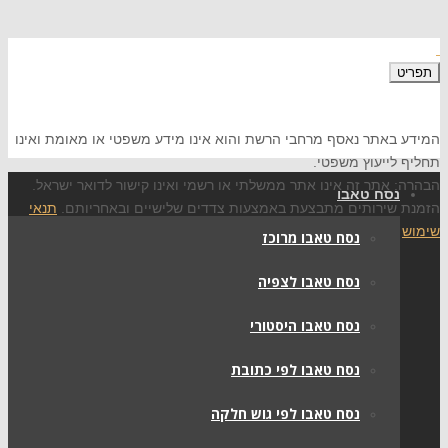
תפריט
המידע באתר נאסף מרחבי הרשת והוא אינו מידע משפטי או מאומת ואינו
תחליף לייעוץ משפטי.
הבהרה: אתר זה אינו אתר ממשלתי או רשמי ואינו קישור לדואר ישראל.
נסח טאבו
הזמנת שירותים מתבצעת באמצעות צדדים שלישיים ובאחריותם.
תנאי
שימוש
נסח טאבו מרוכז
נסח טאבו לצפיה
נסח טאבו היסטורי
נסח טאבו לפי כתובת
נסח טאבו לפי גוש חלקה