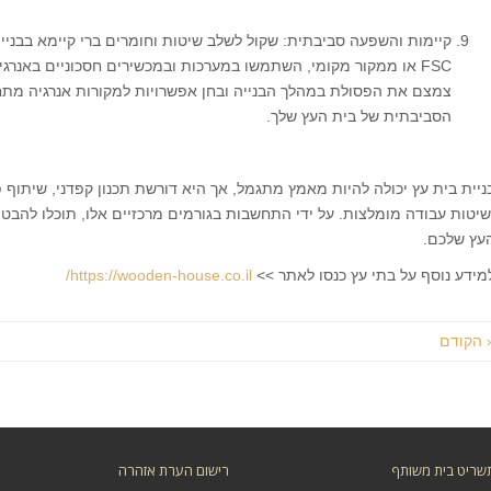
קיימות והשפעה סביבתית: שקול לשלב שיטות וחומרים ברי קיימא בבניי
FSC או ממקור מקומי, השתמשו במערכות ובמכשירים חסכוניים באנרגי
צמצם את הפסולת במהלך הבנייה ובחן אפשרויות למקורות אנרגיה מ
הסביבתית של בית העץ שלך.
ניית בית עץ יכולה להיות מאמץ מתגמל, אך היא דורשת תכנון קפדני, שיתוף
שיטות עבודה מומלצות. על ידי התחשבות בגורמים מרכזיים אלו, תוכלו להבטי
עץ שלכם.
מידע נוסף על בתי עץ כנסו לאתר >>
https://wooden-house.co.il/
 הקודם
שריט בית משותף
רישום הערת אזהרה