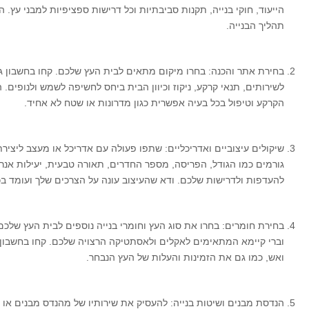
הייעוד, חוקי בנייה, תקנות סביבתיות וכל דרישות ספציפיות למבני עץ.
תהליך הבנייה.
בחירת אתר והכנה: בחרו מיקום מתאים לבית העץ שלכם. קחו בחשבון ג
לשירותים, תנאי קרקע, ניקוז וכיוון הבית ביחס לחשיפה לשמש ולנופים. ה
הקרקע וטיפול בכל בעיה אפשרית כגון מדרונות או שטח לא אחיד.
שיקולים עיצוביים ואדריכליים: שתפו פעולה עם אדריכל או מעצב ליצירת 
גורמים כמו הגודל, הפריסה, מספר החדרים, תאורה טבעית, יעילות אנ
להעדפות ולדרישות שלכם. ודא שהעיצוב עונה על הצרכים שלך ועומד בכל
בחירת חומרים: בחרו את סוג העץ וחומרי בנייה נוספים לבית העץ שלכם. 
וברי קיימא המתאימים לאקלים ולאסתטיקה הרצויה שלכם. קחו בחשבון ג
ואש, כמו גם את הזמינות והעלות של העץ הנבחר.
הנדסת מבנים ושיטות בנייה: להעסיק את שירותיו של מהנדס מבנים או 