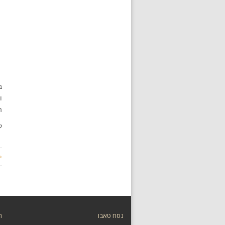
ב
ו
ה
ל
«
נסח טאבו
ת