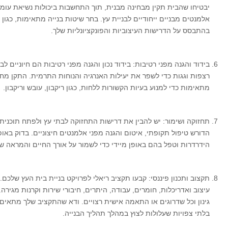
יבטיחו שהבית תקין מבחינה מבנית, תוך התחשבות ביכולות נשיאת עומס,
אלמנטים מבניים ייחודיים לבניית עץ. בחר שיטות בנייה מתאימות, כגון
בהתבסס על הדרישות העיצוביות והפונקציונליות שלך.
בידוד והגנה מפני רטיבות: בידוד נכון והגנה מפני רטיבות הם חיוניים לב
רצפות וגגות כדי לשפר את יעילות האנרגיה והנוחות התרמית. התקן מחס
מתאימות כדי למנוע בעיות הקשורות ללחות, כגון ריקבון, עובש וריקבון.
תחזוקה ושימור: יש להבין את דרישות התחזוקה לבתי עץ ולפתח תוכנית
הדורש טיפול תקופתי, איטום והגנה מפני אלמנטים חיצוניים. בדוק באופן
הידרדרות וטפל בהם באופן מיידי כדי לשמור על אורך החיים והמראה ש
תקצוב ותכנון פיננסי: קבעו תקציב ריאלי לפרויקט בניית בית העץ שלכם.
עיצוב ואדריכלות, חומרים, עבודה, היתרים, חיבורי שירות וקרנות מגירה.
גינון וכל שדרוגים או התאמה אישית רצויים. ודא שהתקציב שלך מתאים 
בלתי צפויות שעלולות לצוץ במהלך תהליך הבנייה.