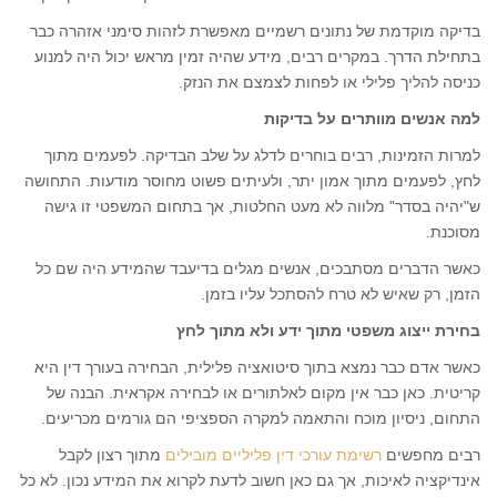
בדיקה מוקדמת של נתונים רשמיים מאפשרת לזהות סימני אזהרה כבר
בתחילת הדרך. במקרים רבים, מידע שהיה זמין מראש יכול היה למנוע
כניסה להליך פלילי או לפחות לצמצם את הנזק.
למה אנשים מוותרים על בדיקות
למרות הזמינות, רבים בוחרים לדלג על שלב הבדיקה. לפעמים מתוך
לחץ, לפעמים מתוך אמון יתר, ולעיתים פשוט מחוסר מודעות. התחושה
ש"יהיה בסדר" מלווה לא מעט החלטות, אך בתחום המשפטי זו גישה
מסוכנת.
כאשר הדברים מסתבכים, אנשים מגלים בדיעבד שהמידע היה שם כל
הזמן, רק שאיש לא טרח להסתכל עליו בזמן.
בחירת ייצוג משפטי מתוך ידע ולא מתוך לחץ
כאשר אדם כבר נמצא בתוך סיטואציה פלילית, הבחירה בעורך דין היא
קריטית. כאן כבר אין מקום לאלתורים או לבחירה אקראית. הבנה של
התחום, ניסיון מוכח והתאמה למקרה הספציפי הם גורמים מכריעים.
רבים מחפשים
רשימת עורכי דין פליליים מובילים
מתוך רצון לקבל
אינדיקציה לאיכות, אך גם כאן חשוב לדעת לקרוא את המידע נכון. לא כל