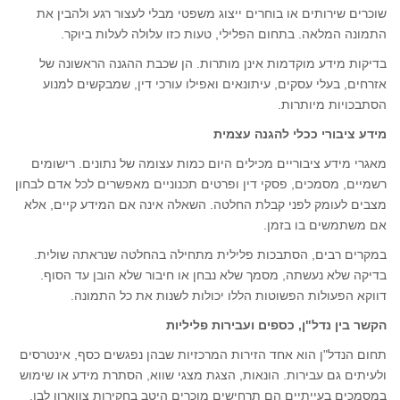
שוכרים שירותים או בוחרים ייצוג משפטי מבלי לעצור רגע ולהבין את
התמונה המלאה. בתחום הפלילי, טעות כזו עלולה לעלות ביוקר.
בדיקות מידע מוקדמות אינן מותרות. הן שכבת ההגנה הראשונה של
אזרחים, בעלי עסקים, עיתונאים ואפילו עורכי דין, שמבקשים למנוע
הסתבכויות מיותרות.
מידע ציבורי ככלי להגנה עצמית
מאגרי מידע ציבוריים מכילים היום כמות עצומה של נתונים. רישומים
רשמיים, מסמכים, פסקי דין ופרטים תכנוניים מאפשרים לכל אדם לבחון
מצבים לעומק לפני קבלת החלטה. השאלה אינה אם המידע קיים, אלא
אם משתמשים בו בזמן.
במקרים רבים, הסתבכות פלילית מתחילה בהחלטה שנראתה שולית.
בדיקה שלא נעשתה, מסמך שלא נבחן או חיבור שלא הובן עד הסוף.
דווקא הפעולות הפשוטות הללו יכולות לשנות את כל התמונה.
הקשר בין נדל"ן, כספים ועבירות פליליות
תחום הנדל"ן הוא אחד הזירות המרכזיות שבהן נפגשים כסף, אינטרסים
ולעיתים גם עבירות. הונאות, הצגת מצגי שווא, הסתרת מידע או שימוש
במסמכים בעייתיים הם תרחישים מוכרים היטב בחקירות צווארון לבן.