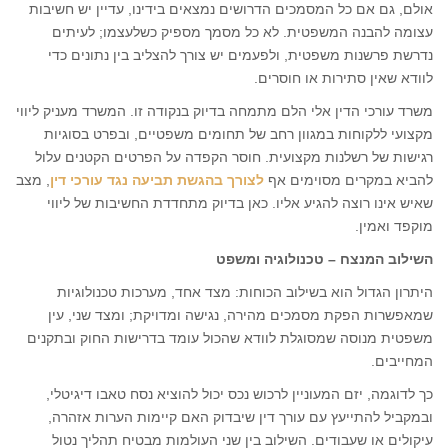
אולם, גם אם כל המסמכים הדרושים נמצאים בידינו, עדיין יש חשיבות
עצומה להבנה המשפטית. לא כל מסמך מספיק כשלעצמו; לעיתים
נדרשת פרשנות משפטית, ולפעמים יש צורך להצליב בין נתונים כדי
לוודא שאין סתירות או חוסרים.
משרד עורכי הדין אלי הלם מתמחה בדיוק בנקודה זו. המשרד מעניק ליווי
מקצועי ללקוחות במגוון רחב של תחומים משפטיים, ובפרט בסוגיות
רגישות של רשלנות מקצועית. חוסר הקפדה על הפרטים הקטנים עלול
להביא במקרים מסוימים אף
לצורך בהגשת תביעה נגד עורכי דין
, מצב
שאיש אינו רוצה להגיע אליו. כאן בדיוק מתחדדת החשיבות של ליווי
מוקפד ואמין.
השילוב המנצח – טכנולוגיה ומשפט
היתרון הגדול הוא בשילוב הכוחות: מצד אחד, מערכות טכנולוגיות
שמאפשרות הפקת מסמכים מהירה, נגישה ומדויקת; ומצד שני, עין
משפטית מנוסה שמסוגלת לוודא שהכול עומד בדרישות החוק ובתקנים
המחייבים.
כך לדוגמה, יזם המעוניין לרכוש נכס יכול להוציא נסח טאבו דיגיטלי,
ובמקביל להתייעץ עם עורך דין שיבדוק האם קיימות הערות אזהרה,
עיקולים או שעבודים. השילוב בין שני העולמות מבטיח תהליך נטול