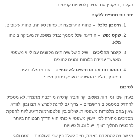
תקלות, ומקטין את הסיכון לטעויות קריטיות.
יתרונות נוספים ללקוח
חיסכון כלכלי
– פחות התרוצצויות, פחות טעויות, פחות עיכובים.
שקט נפשי
– הידיעה שכל מסמך נבדק משפטית מעניקה ביטחון
מלא.
קיצור תהליכים
– שילוב של שירותים מקוונים עם ליווי משפטי
מאפשר עמידה בלוחות זמנים לחוצים.
התמודדות עם תרחישים לא צפויים
– אם מתגלה בעיה
במסמך, הליווי המשפטי מעניק פתרון מיידי.
לסיכום
בעידן שבו זמן הוא משאב יקר והבירוקרטיה מורכבת מתמיד, לא מספיק
להחזיק במסמכים הרשמיים – צריך גם לדעת לפרש אותם נכון ולוודא
שאין בהם מלכודות משפטיות. שילוב בין פלטפורמות דיגיטליות להפקת
מסמכים מהירה לבין ייעוץ משפטי איכותי הוא הדרך הבטוחה ביותר
להבטיח תהליך רציף, יעיל ונטול טעויות.
מי שרוצה להתקדם באמת, חייב לשלב בין שני העולמות – הטכנולוגי