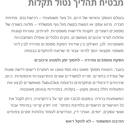
מבטיח תהליך נטול תקלות
בעולם העסקי והאישי של היום, כל צעד משמעותי – רכישת נכס, פתיחת
חברה, מיזוג עסקי או הגשת בקשה מול גוף ממשלתי – מלווה בשורה של
מסמכים רשמיים, תקנות ודרישות משפטיות. לעיתים, טעויות קטנות
עלולות לגרור עיכובים ממושכים, נזקים כלכליים ואפילו הסתבכויות
משפטיות. לכן, השילוב בין שירותי הפקת מסמכים מהירה לבין ליווי
משפטי מקצועי הפך לחיוני עבור מי שרוצה להתקדם בבטחה.
הפקת מסמכים מהירה – לחסוך זמן ולמנוע עיכובים
בעבר, הוצאת מסמך פשוט כמו נסח טאבו או תמצית רישום דרשה שעות
של עמידה בתורים, פנייה למשרדים שונים והתרוצצויות אינסופיות. כיום,
שירותים דיגיטליים מתקדמים כדוגמת TabuClick מאפשרים לבצע את
הפעולות הללו באופן מקוון – בקלות, במהירות ובאופן מאובטח.
המשמעות ברורה: במקום לבזבז זמן יקר על בירוקרטיה, ניתן לקבל את
כל האישורים הרשמיים בלחיצת כפתור. זהו יתרון קריטי במיוחד עבור
אנשי עסקים, יזמים, ועורכי דין, הנדרשים לעמוד בלוחות זמנים צפופים.
ההיבט המשפטי – לא להקל ראש