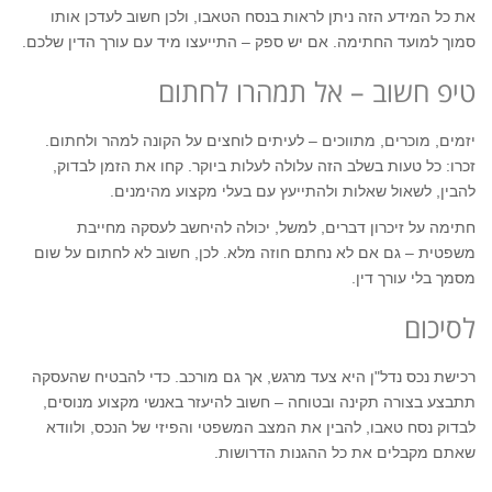
את כל המידע הזה ניתן לראות בנסח הטאבו, ולכן חשוב לעדכן אותו
סמוך למועד החתימה. אם יש ספק – התייעצו מיד עם עורך הדין שלכם.
טיפ חשוב – אל תמהרו לחתום
יזמים, מוכרים, מתווכים – לעיתים לוחצים על הקונה למהר ולחתום.
זכרו: כל טעות בשלב הזה עלולה לעלות ביוקר. קחו את הזמן לבדוק,
להבין, לשאול שאלות ולהתייעץ עם בעלי מקצוע מהימנים.
חתימה על זיכרון דברים, למשל, יכולה להיחשב לעסקה מחייבת
משפטית – גם אם לא נחתם חוזה מלא. לכן, חשוב לא לחתום על שום
מסמך בלי עורך דין.
לסיכום
רכישת נכס נדל"ן היא צעד מרגש, אך גם מורכב. כדי להבטיח שהעסקה
תתבצע בצורה תקינה ובטוחה – חשוב להיעזר באנשי מקצוע מנוסים,
לבדוק נסח טאבו, להבין את המצב המשפטי והפיזי של הנכס, ולוודא
שאתם מקבלים את כל ההגנות הדרושות.