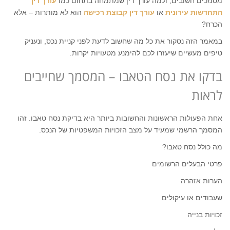
מסמכים חשובים, ולמה עורך דין שמתמחה בתחום כמו
עורך דין
התחדשות עירונית
או
עורך דין קבוצת רכישה
הוא לא מותרות – אלא
הכרח?
במאמר הזה נסקור את כל מה שחשוב לדעת לפני קניית נכס, ונעניק
טיפים מעשיים שיעזרו לכם להימנע מטעויות יקרות.
בדקו את נסח הטאבו – המסמך שחייבים
לראות
אחת הפעולות הראשונות והחשובות ביותר היא בדיקת נסח טאבו. זהו
המסמך הרשמי שמעיד על מצב הזכויות המשפטיות של הנכס.
מה כולל נסח טאבו?
פרטי הבעלים הרשומים
הערות אזהרה
שעבודים או עיקולים
זכויות בנייה