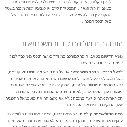
לתקן תקלות, היזם זקוק לגישה חופשית לגג. לעיתים נרשמת
בטאבו "זיקת הנאה", המבטיחה ליזם או לנציגיו זכות מעבר בשטח
המקרקעין כדי להגיע למערכת, גם ללא תלות ברצונו הטוב של
בעל הנכס הנוכחי.
התמודדות מול הבנקים והמשכנתאות
נושא הרישום בטאבו הופך למורכב במיוחד כאשר הנכס משועבד לבנק.
קיימים שני תרחישים עיקריים:
לבעל הנכס יש כבר משכנתא
:
אם על הנכס רשומה משכנתא קודמת,
בעל הנכס לא יוכל לאפשר ליזם לרשום הערת אזהרה או זכות שכירות
ללא הסכמה מפורשת של הבנק. הבנק ירצה לוודא שהשכרת הגג אינה
פוגעת בערך הנכס. לרוב, לאחר בחינת ההסכם והבנה כי המערכת
הסולארית אינה פוגעת במבנה אלא אף משביחה את פוטנציאל ההכנסה
שלו, הבנקים נותנים את הסכמתם.
היזם הסולארי זקוק למימון
:
פעמים רבות, היזם עצמו לוקח הלוואה כדי
להקים את המערכת, והבנק המממן דורש לשעבד את הזכויות של היזם