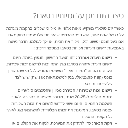
כיצד היזם מגן על זכויותיו בטאבו?
כאשר יזם סולארי משקיע מאות אלפי או מיליוני שקלים בהקמת מערכת
על גג של אדם אחר, הוא חייב להבטיח שהזכויות שלו יעמדו בתוקף גם
אם בעל הנכס יפשוט רגל, ימכור את הבית, או ילך לעולמו. הדבר נעשה
באמצעות רישום הערות וזכויות בטאבו במספר דרכים:
רישום הערת אזהרה
:
זהו הצעד הראשון והנפוץ ביותר. היזם
ירשום הערת אזהרה בטאבו בגין התחייבות לרישום זכות שכירות.
הערה זו מהווה "תמרור עצור" משפטי המודיע לכל מי שמתעניין
בנכס (קונה פוטנציאלי, בנק למשכנתאות או נושה) שיש לצד
שלישי זכויות בגג.
רישום זכות שכירות / חכירה
:
מכיוון שהסכמים סולאריים
נחתמים לרוב ל-20-25 שנים, מדובר משפטית בחכירה. לאחר
השלמת התנאים, היזם עשוי לדרוש לרשום את זכות השכירות
עצמה בטאבו, המעגנת את זכותו הבלעדית להשתמש בגג לאורך
כל תקופת ההסכם.
זיקת הנאה
:
כדי לתחזק את המערכת, לנקות את הקולטים או