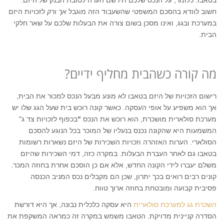
בטאבו. כלומר, על הנכס שלכם תירשם הערה לטובת הבנק של היזם.
חשוב לוודא בהסכם המשפטי שהשעבוד הזה מוגבל
אך ורק
לזכויות היזם
במערכת ובגג, ואינו מסכן בשום צורה את הבעלות שלכם על שאר חלקי
הבית.
מה קורה כשהבית מחליף ידיים?
רישום הזכויות של היזם בטאבו לא מונע מבעל הנכס למכור את הבית,
אך הוא משפיע על אופי העסקה. כאשר קונה רוכש בית שעל הגג שלו יש
מערכת סולארית מושכרת, הוא רוכש את הנכס
"
בכפוף לזכויות צד ג"
המשמעות היא שהקונה נכנס בנעליו של המוכר בכל הנוגע להסכם
הסולארי. הערות האזהרה וזכויות השכירות של היזם נשארות רשומות
בטאבו גם לאחר העברת הבעלות. במקרה כזה, דמי השכירות שהיזם
משלם יעברו לידי הקונה החדש, אלא אם כן הוסכם אחרת בחוזה המכר.
קונים רבים רואים בכך יתרון, שכן הם מקבלים נכס המניב הכנסה
פסיבית קבועה ומובטחת בחוזה ארוך טווח.
השכרת גג למערכת סולארית
היא עסקה כלכלית נבונה, אך היא דורשת
הסדרה קניינית מדויקת. הטאבו משמש במקרה זה כמראה המשקפת את