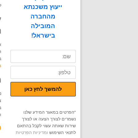
ייעוץ משכנתא
ל
מהחברה
ק
המובילה
ה
בישראל!
א
שם:
ה
ב
נ
טלפון:
מ
להמשך לחץ כאן
נ
צ
ב
*הפרטים במאגר המידע שלנו
ו
נשמרים לצורך הצעה או לצורך
שירות שאתה עשוי לקבל בהתאם
ה
לתנאי השימוש
ומדיניות הפרטיות