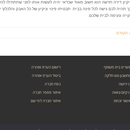
יקיון דירה חדשה הוא חשוב מאוד שכדאי יהיה לעשות אותו לפני שתתחילו לה
ך תהיה לכם גישה לכל פינה בבית. תבטיחו פינוי וניקיון של כל האבק והלכלוך 
קייה ונעימה לבית שלכם.
 הקודם
שריט בית משותף
רישום הערת אזהרה
חשבון גוש חלקה
ביטול הערת אזהרה
ו ירושה
נסח חברה
ו קיום צוואה
איתור מספר חברה
ישור זכויות
איתור חברה לפי שם