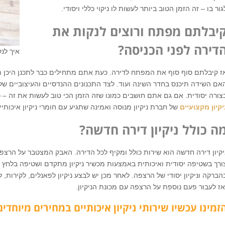
גור בו – זה הזמן הטוב ביותר לעשות לו ניקוי כללי ויסודי.
יבלתם מפתח ורוצים לנקות את
דירה לפני הכניסה?
איך לנ
ז קיבלתם סוף סוף את המפתח לדירה. כעת אתם מתחילים כבר לתכנן היכן תהי
אם השידה תיכנס בחדר השינה ועוד. לצד התכנונים ההנדסיים והעיצוביים ש
צורה יסודית. אם גם אתם חושבים כמונו שזה הזמן הכי טוב לעשות את זה – 
יקיון מקצועיים
של חברת ניקיון מנוסה ואמינה שתגיע עם חומרי ניקיון איכותיים,
ה כולל ניקיון דירה חדשה?
יקיון דירה חדשה הוא שירות כולל ומקיף לכל הדירה. האבק המצטבר על הרצפה 
ורך בשטיפה יסודית ואיכותית באמצעות מכשיר ניקיון מתקדם ושטיפה בלחץ מ
הברקה וניקיון יסודי של הרצפה. לאחר מכן יש לבצע ניקיון לפאנלים, לקירות,
אז לעבור פעם נוספת על הרצפה עם מכונת הניקיון.
זמינו עכשיו שירותי ניקיון איכותיים במחירים מיוחדים