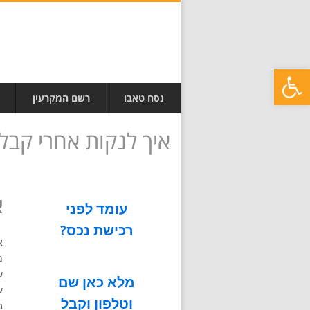
פתח סרגל נגישות
נסח טאבו
רשם המקרעין
איך לנקות אחרי קב
מקבלן
א
עומד לפני
רכישת נכס?
א
מ
ש
מלא כאן שם
ע
וטלפון וקבל
ב