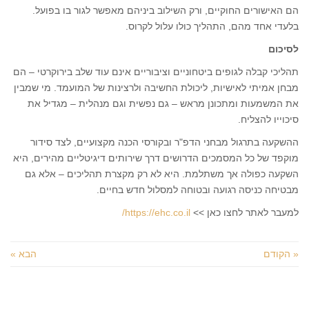
הם האישורים החוקיים, ורק השילוב ביניהם מאפשר לגור בו בפועל.
בלעדי אחד מהם, התהליך כולו עלול לקרוס.
לסיכום
תהליכי קבלה לגופים ביטחוניים וציבוריים אינם עוד שלב בירוקרטי – הם
מבחן אמיתי לאישיות, ליכולת החשיבה ולרצינות של המועמד. מי שמבין
את המשמעות ומתכונן מראש – גם נפשית וגם מנהלית – מגדיל את
סיכוייו להצליח.
ההשקעה בתרגול מבחני הדפ"ר ובקורסי הכנה מקצועיים, לצד סידור
מוקפד של כל המסמכים הדרושים דרך שירותים דיגיטליים מהירים, היא
השקעה כפולה אך משתלמת. היא לא רק מקצרת תהליכים – אלא גם
מבטיחה כניסה רגועה ובטוחה למסלול חדש בחיים.
למעבר לאתר לחצו כאן >>
https://ehc.co.il/
« הקודם
הבא »