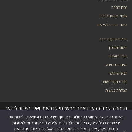
נסח חברה
איתור מספר חברה
איתור חברה לפי שם
בדיקת שיעבוד רכב
רישום משכון
ביטול משכון
מאמרים ומידע
תנאי שימוש
חברת התחדשות
הצהרת נגישות
הבהרה: אתר זה אינו אתר ממשלתי או רשמי ואינו קישור לדואר
באתר זה נעשה שימוש בטכנולוגיות איסוף מידע כגון Cookies, לרבות על
ישראל. המידע באתר נאסף מרחבי הרשת והוא אינו מידע
ידי צדדים שלישיים, כדי לספק לך חווית גלישה טובה יותר וכן למטרות
סטטיסטיקה, איפיון, מדידה ושיווק. המשך הגלישה באתר מהווה את