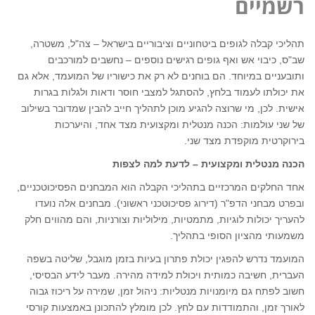
רשמיים
תהליכי קבלה לגופים ביטחוניים וציבוריים בישראל – צה"ל, משטרה,
שב"ס, כיבוי אש ואף גופים רגישים נוספים – נחשבים למורכבים
ותובעניים במיוחד. הם בוחנים לא רק את כישוריו של המועמד, אלא גם
את יכולתו לעמוד בלחץ, להסתגל למצבי חוסר ודאות ולגלות בגרות
אישית. לכן, מי שרוצה להגיע מוכן לתהליך חייב להבין שמדובר בשילוב
של שני עולמות: הכנה מנטלית ומקצועית מצד אחד, והיערכות
בירוקרטית מוקפדת מצד שני.
הכנה מנטלית ומקצועית – לדעת למה לצפות
אחד החלקים המרכזיים בתהליכי הקבלה הוא המבחנים הפסיכוטכניים,
ובפרט מבחני הדפ"ר (דירוג פסיכוטכני ראשוני). מבחנים אלה נועדו
להעריך יכולות לוגיות, מתמטיות, מילוליות וצורניות, והם מהווים חלק
משמעותי מהציון הסופי בתהליך.
המועמד נדרש להפגין יכולת פתרון בעיות בזמן מוגבל, שליטה בשפה
העברית, חשיבה כמותית ויכולת למידה מהירה. מעבר לידע הבסיסי,
חשוב לפתח גם מיומנויות מנטליות: ניהול זמן, שמירה על ריכוז גבוה
לאורך זמן, והתמודדות עם לחץ. לכן מומלץ להתכונן באמצעות קורסי