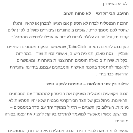
ולסייע בשיפורן.
ההיבט הבירוקרטי – לא פחות חשוב
ההכנה המנטלית לבדה לא תספיק אם תגיעו למבחן או לראיון ותגלו
שחסר לכם מסמך קריטי. גופים ביטחוניים וציבוריים פועלים לפי נהלים
קפדניים, וכל חריגה עלולה לגרום לעיכוב או אפילו לפסילה מהתהליך.
כאן נכנס לתמונה האתר TabuClick, שמאפשר הפקת מסמכים רשמיים
אונליין – נסח טאבו, תמצית רישום, אישורי זכויות ועוד – במהירות
ובקלות. שירותים כאלה חוסכים התרוצצויות מיותרות, ומאפשרים
למועמד להתמקד בהכנה האישית והמבחנים עצמם, בידיעה שהניירת
הדרושה כבר בידיו.
שילוב בין שני העולמות – המפתח לשקט נפשי
הכנה מקצועית ומנטלית מעניקה את הביטחון להתמודד עם המבחנים
והראיונות. ניהול נכון של הצד הבירוקרטי מבטיח שלא יהיו הפתעות לא
נעימות. השילוב בין השניים – תרגול ממוקד יחד עם סדר במסמכים –
יוצר שקט נפשי ומאפשר למועמד להתרכז בעיקר: להציג את עצמו בצורה
מיטבית.
אפשר לדמות זאת לבניית בית: הכנה מנטלית היא היסודות, המסמכים