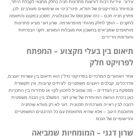
עירוני. עיריות רבות דורשות פתרונות חניה כחלק מתנאי לקבלת היתר,
ובמיוחד בפרויקטים של תמ”א, פינוי־בינוי או שימושים מעורבים. לכן,
פתרון חניה חכם – כזה שמבוסס על טכנולוגיה, חסכון במקום והתאמה
לתקנים – הופך לחלק מהותי מהפרוגרמה. שרון דגני מציע פתרונות
מותאמים שמביאים בחשבון את מגבלות המגרש, תקני הבטיחות
והעדפות הדיירים.
תיאום בין בעלי מקצוע – המפתח
לפרויקט חלק
אחד האתגרים המרכזיים בפרויקטי נדל”ן הוא תיאום בין עשרות יועצים,
אדריכלים, קבלנים ויועצים משפטיים. לעיתים קרובות, אין תקשורת
מספקת בין הצדדים – מה שמוביל לתכנון לקוי או סתירות בין התכניות.
כאן ניכרת הגישה המיוחדת של שרון דגני, המשלב בין הבנה משפטית
רחבה לבין ראייה מערכתית תכנונית. דגני לא רק מוודא שהחניה
מתוכננת היטב – אלא שהיא מתואמת עם כל ההיבטים המשפטיים
והרישומיים של הנכס.
שרון דגני – המומחיות שמביאה